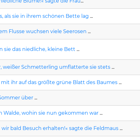
 niedliche Blume!« sagte die Frau
...
, als sie in ihrem schönen Bette lag
...
em Flusse wuchsen viele Seerosen
...
sie das niedliche, kleine Bett
...
r, weißer Schmetterling umflatterte sie stets
...
h mit ihr auf das größte grüne Blatt des Baumes
...
Sommer über
...
em Walde, wohin sie nun gekommen war
...
wir bald Besuch erhalten!« sagte die Feldmaus
...