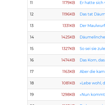
11
1179KB
Er hatte sic
12
1196KB
Das tat Däum
13
1331KB
Der Maulwurf
14
1425KB
Däumelinchen
15
1327KB
So sei sie zul
16
1474KB
Das Korn, da
17
1163KB
Aber die kam 
18
1081KB
»Lebe wohl, d
19
1298KB
»Nun kommt d