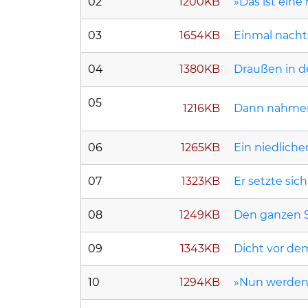
02
1200KB
»Das ist eine
03
1654KB
Einmal nachts
04
1380KB
Draußen in d
05
1216KB
Dann nahmen 
06
1265KB
Ein niedliche
07
1323KB
Er setzte sic
08
1249KB
Den ganzen 
09
1343KB
Dicht vor d
10
1294KB
»Nun werden 