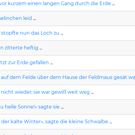
h vor kurzem einen langen Gang durch die Erde
...
elinchen leid
...
 stopfte nun das Loch zu
...
 zitterte heftig
...
etzt zur Erde gefallen
...
s auf dem Felde über dem Hause der Feldmaus gesät wa
nicht wieder; sie war gewiß weit weg
...
u helle Sonne!« sagte sie
...
er kalte Winter«, sagte die kleine Schwalbe
...