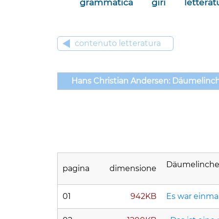
grammatica
giri
letterat
contenuto letteratura
Hans Christian Andersen: Däumelinch
Däumelinchen
pagina
dimensione
01
942KB
Es war einmal