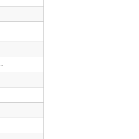
...
...