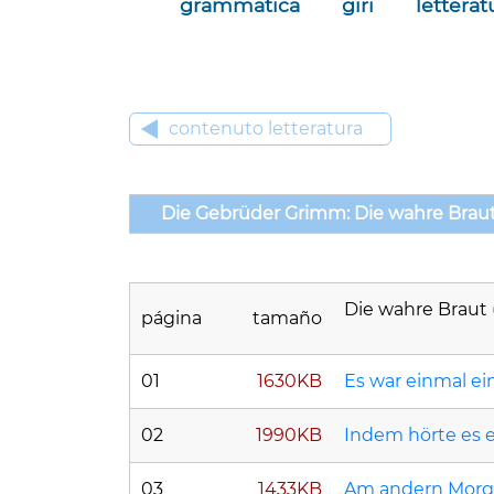
grammatica
giri
letterat
contenuto letteratura
Die Gebrüder Grimm: Die wahre Braut 
Die wahre Braut 
página
tamaño
01
1630KB
Es war einmal ei
02
1990KB
Indem hörte es e
03
1433KB
Am andern Morge