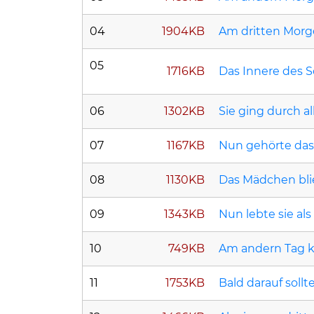
04
1904KB
Am dritten Morg
05
1716KB
Das Innere des S
06
1302KB
Sie ging durch a
07
1167KB
Nun gehörte das
08
1130KB
Das Mädchen blie
09
1343KB
Nun lebte sie als
10
749KB
Am andern Tag ka
11
1753KB
Bald darauf soll