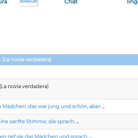
ura
Chat
lin
(La novia verdadera)
(La novia verdadera)
n Mädchen, das war jung und schön, aber
...
ine sanfte Stimme, die sprach:
...
n rief sie das Mädchen und sprach:
...